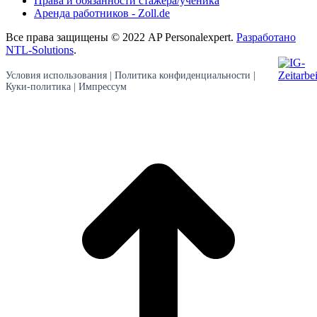
Права и обязанности стажера/ученика
Аренда работников - Zoll.de
Все права защищены © 2022 AP Personalexpert.
Разработано
NTL-Solutions
.
Условия использования
|
Политика конфиденциальности
|
Куки-политика
|
Импрессум
В