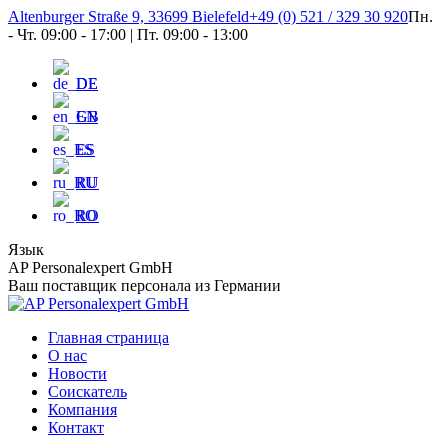
Перейти
Altenburger Straße 9, 33699 Bielefeld
+49 (0) 521 / 329 30 920
Пн.
к
- Чт. 09:00 - 17:00 | Пт. 09:00 - 13:00
содержанию
DE
EN
ES
RU
RO
Язык
AP Personalexpert GmbH
Ваш поставщик персонала из Германии
Главная страница
О нас
Новости
Соискатель
Компания
Контакт